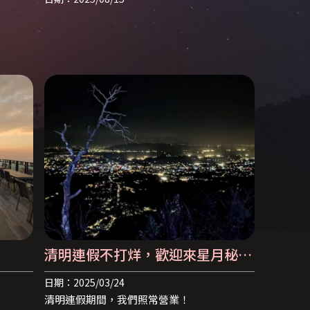
清明連假不打烊，歡迎來星月秘境
放鬆踏青！ | 南投露營區 | 南投露
日期：2025/03/24
營區推薦 | 南投餐廳 | 南投餐廳推
清明連假期間，我們照常營業！