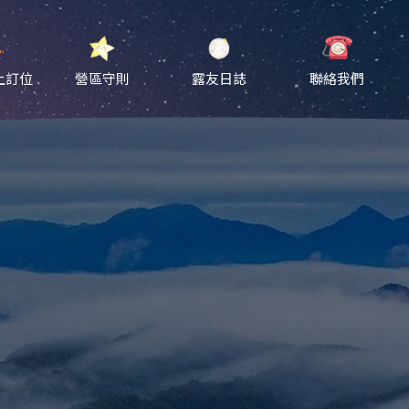
上訂位
營區守則
露友日誌
聯絡我們