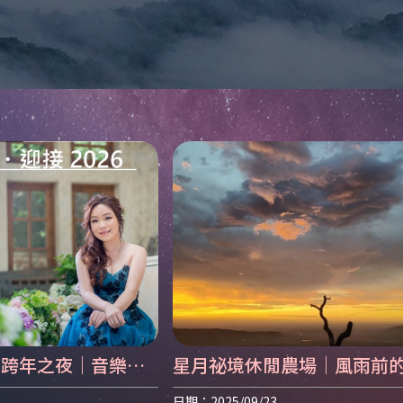
祕境跨年之夜｜音樂×
星月祕境休閒農場｜風雨前
2026
告白
日期：2025/09/23