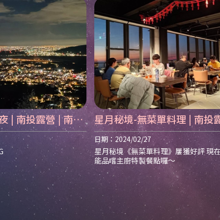
 | 南投露營 | 南投
星月秘境-無菜單料理 | 南投
 南投餐廳推
廳 | 南投露營餐廳推薦 | 南投餐
日期：2024/02/27
南投餐廳推薦
G
星月秘境《無菜單料理》屢獲好評​​​​​​​ 
能品嚐主廚特製餐點囉～