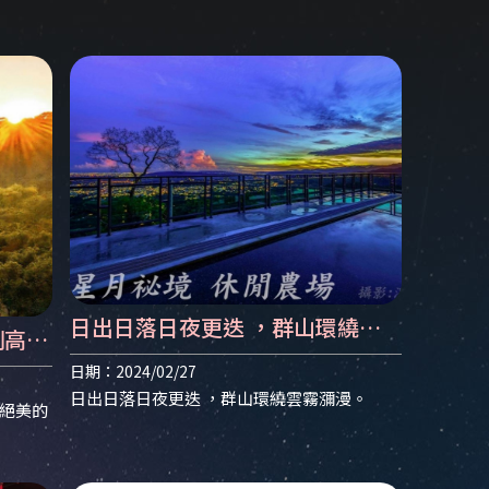
薦
日出日落日夜更迭 ，群山環繞雲
制高點
霧瀰漫。 | 南投露營區 | 南投露營
 南投
日期：2024/02/27
區推薦 | 南投餐廳 | 南投餐廳推薦
日出日落日夜更迭 ，群山環繞雲霧瀰漫。
絕美的