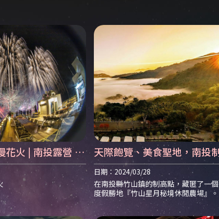
火 | 南投露營 |
天際飽覽、美食聖地，南投
的度假勝地。 | 南投露營區 |
日期：2024/03/28
露營區推薦
火
在南投縣竹山鎮的制高點，藏匿了一個
度假勝地『竹山星月秘境休閒農場』。