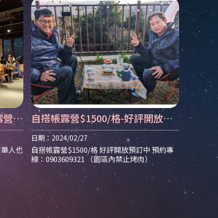
露營餐
自搭帳露營$1500/格-好評開放預
廳 |
訂中 | 南投露營區 | 南投露營區推
日期：2024/02/27
薦
現在單人也
自搭帳露營$1500/格 好評開放預訂中 預約專
線：0903609321 （園區內禁止烤肉）