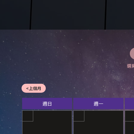
選
<上個月
週日
週一