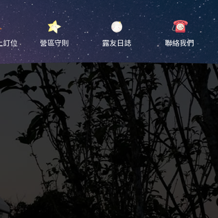
上訂位
營區守則
露友日誌
聯絡我們