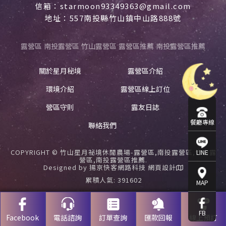
信箱：starmoon93349363@gmail.com
地址：557南投縣竹山鎮中山路888號
露營區
南投露營區
竹山露營區
露營區推薦
南投露營區推薦
關於星月秘境
露營區介紹
環境介紹
露營區線上訂位
營區守則
露友日誌
餐廳專線
聯絡我們
COPYRIGHT © 竹山星月祕境休閒農場-露營區,南投露營區,竹山露
LINE
營區,南投露營區推薦.
Designed by
揚京快客網路科技 網頁設計
累積人氣: 391602
MAP
FB
Facebook
電話諮詢
訂單查詢
匯款回報
線上預訂