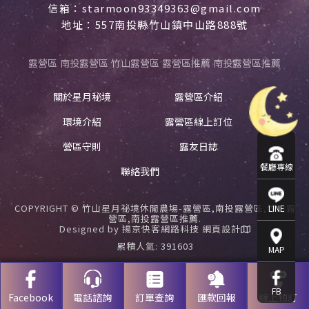
信箱：starmoon93349363@gmail.com
地址：557南投縣竹山鎮中山路888號
露營區
南投露營區
竹山露營區
露營區推薦
南投露營區推薦
關於星月秘境
露營區介紹
環境介紹
露營區線上訂位
營區守則
露友日誌
餐廳專線
聯絡我們
COPYRIGHT © 竹山星月祕境休閒農場-露營區,南投露營區,竹山露
LINE
營區,南投露營區推薦.
Designed by
揚京快客網路科技 網頁設計
累積人氣: 391603
MAP
FB
Facebook
電話諮詢
訂單查詢
匯款回報
線上預訂